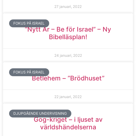
27 januari, 2022
FOKUS PÅ ISRAEL
”Nytt År – Be för Israel” – Ny
Bibelläsplan!
24 januari, 2022
FOKUS PÅ ISRAEL
Betlehem – ”Brödhuset”
22 januari, 2022
DJUPGÅENDE UNDERVISNING
Gog-kriget – i ljuset av
världshändelserna