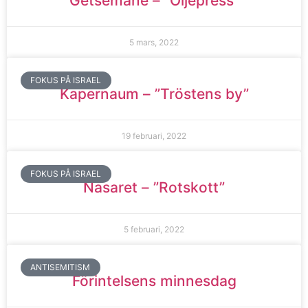
Getsemane – ”Oljepress”
5 mars, 2022
FOKUS PÅ ISRAEL
Kapernaum – ”Tröstens by”
19 februari, 2022
FOKUS PÅ ISRAEL
Nasaret – ”Rotskott”
5 februari, 2022
ANTISEMITISM
Förintelsens minnesdag