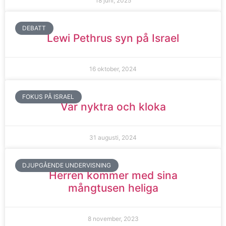
18 juni, 2025
DEBATT
Lewi Pethrus syn på Israel
16 oktober, 2024
FOKUS PÅ ISRAEL
Var nyktra och kloka
31 augusti, 2024
DJUPGÅENDE UNDERVISNING
Herren kommer med sina
mångtusen heliga
8 november, 2023