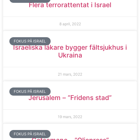
Flera terrorattentat i Israel
8 april, 2022
FOKUS PÅ ISRAEL
Israeliska läkare bygger fältsjukhus i
Ukraina
21 mars, 2022
FOKUS PÅ ISRAEL
Jerusalem – ”Fridens stad”
19 mars, 2022
FOKUS PÅ ISRAEL