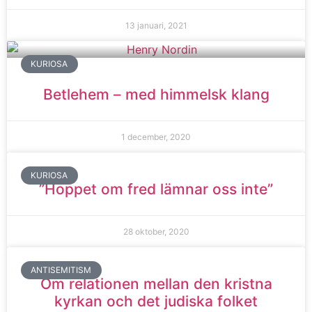
13 januari, 2021
KURIOSA
Betlehem – med himmelsk klang
1 december, 2020
KURIOSA
”Hoppet om fred lämnar oss inte”
28 oktober, 2020
ANTISEMITISM
Om relationen mellan den kristna
kyrkan och det judiska folket