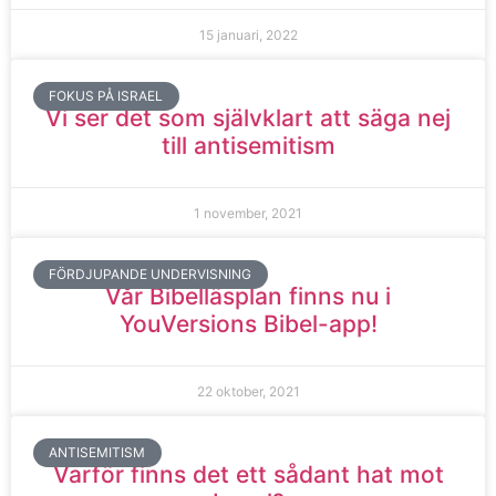
15 januari, 2022
FOKUS PÅ ISRAEL
Vi ser det som självklart att säga nej
till antisemitism
1 november, 2021
FÖRDJUPANDE UNDERVISNING
Vår Bibelläsplan finns nu i
YouVersions Bibel-app!
22 oktober, 2021
ANTISEMITISM
Varför finns det ett sådant hat mot