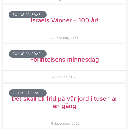
FOKUS PÅ ISRAEL
Israels Vänner – 100 år!
27 februari, 2023
FOKUS PÅ ISRAEL
Förintelsens minnesdag
27 januari, 2023
FOKUS PÅ ISRAEL
Det skall bli frid på vår jord i tusen år
en gång
16 december, 2022